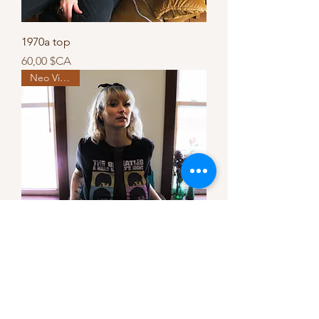
1970a top
Prix
60,00 $CA
Neo Vintage
Beatles Crop top
Rupture de stock
Neo Vintage