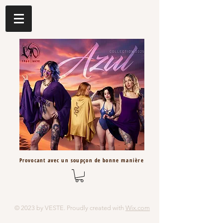
Provocant avec un
soupçon
de bonne
manière
© 2023 by VESTE. Proudly created with
Wix.com