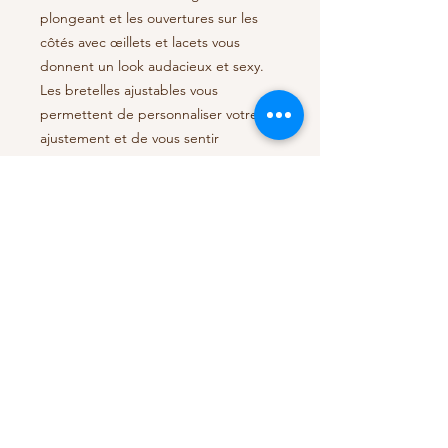
plongeant et les ouvertures sur les
côtés avec œillets et lacets vous
donnent un look audacieux et sexy.
Les bretelles ajustables vous
permettent de personnaliser votre
ajustement et de vous sentir
élégante.
Make a splash on the beach with this
swimsuit! The plunging neckline
design and openings on the sides
with eyelets and laces give you a bold
and sexy look. Adjustable straps allow
you to customize your fit and feel
stylish