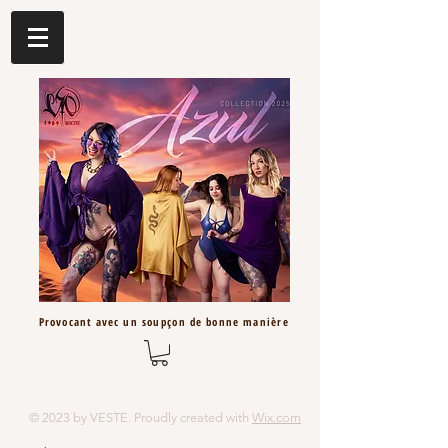
Provocant avec un
soupçon
de bonne
manière
© 2023 by VESTE. Proudly created with
Wix.com