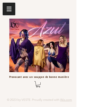
Provocant avec un
soupçon
de bonne
manière
© 2023 by VESTE. Proudly created with
Wix.com