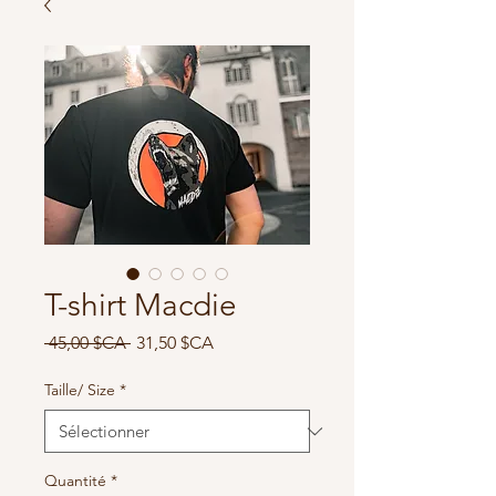
T-shirt Macdie
Prix
Prix
 45,00 $CA 
31,50 $CA
original
promotionnel
Taille/ Size
*
Quantité
*