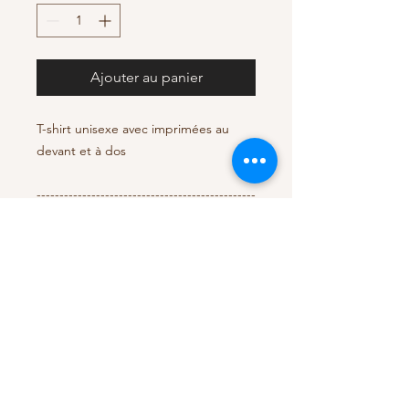
Ajouter au panier
T-shirt unisexe avec imprimées au
devant et à dos
------------------------------------------------
--------------------------------------------
Unisex T-shirt with print on the front
and back