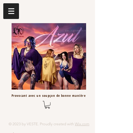
Provocant avec un
soupçon
de bonne
manière
© 2023 by VESTE. Proudly created with
Wix.com