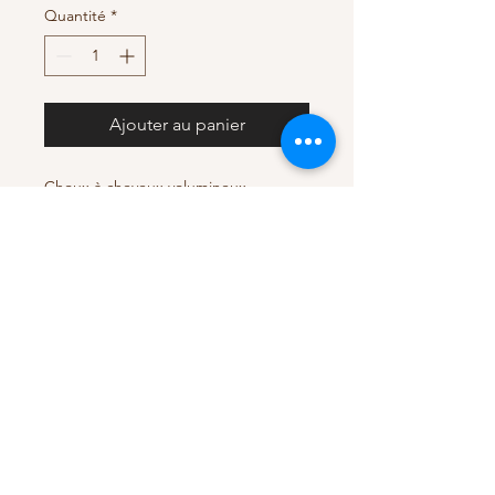
Quantité
*
Ajouter au panier
Choux à cheveux volumineux
oversized hair's scrunchie