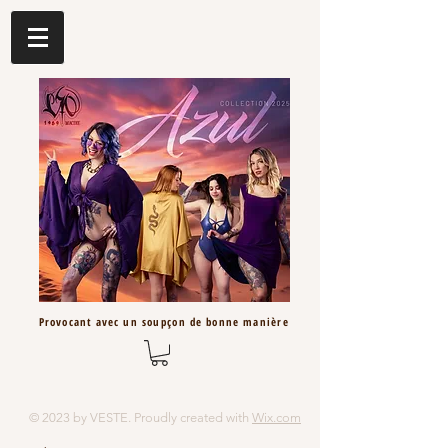
Provocant avec un
soupçon
de bonne
manière
© 2023 by VESTE. Proudly created with
Wix.com