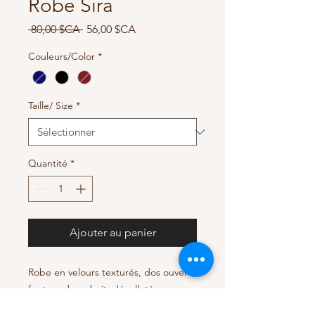
Robe Sira
Prix
Prix
 80,00 $CA 
56,00 $CA
original
promotionnel
Couleurs/Color
*
Taille/ Size
*
Quantité
*
Ajouter au panier
Robe en velours texturés, dos ouvert,
fente au bas droit, décolleté
plongeant.