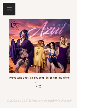
Provocant avec un
soupçon
de bonne
manière
© 2023 by VESTE. Proudly created with
Wix.com