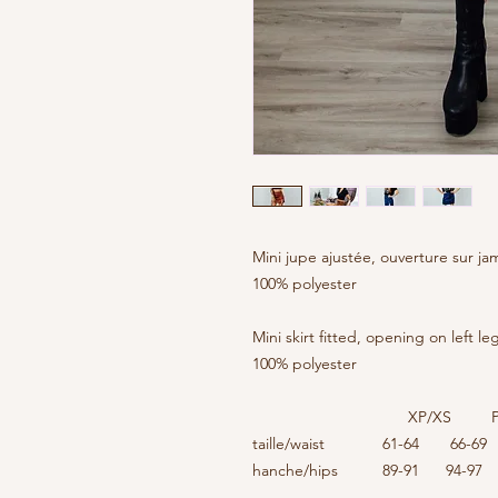
Mini jupe ajustée, ouverture sur j
100% polyester
Mini skirt fitted, opening on left l
100% polyester
XP/XS P/S 
taille/waist 61-64 66-
hanche/hips 89-91 94-97 9