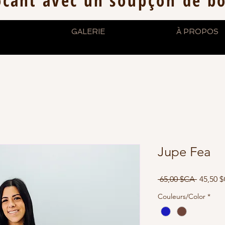
ocant avec un
soupçon
de b
GALERIE
À PROPOS
Jupe Fea
Prix
 65,00 $CA 
45,50 
original
Couleurs/Color
*