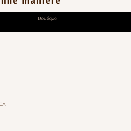
onne
manière
Boutique
Prix
$CA
promotionnel