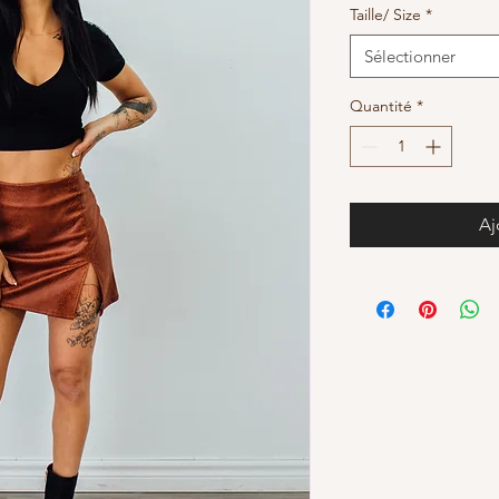
Taille/ Size
*
Sélectionner
Quantité
*
Aj