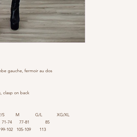
ambe gauche, fermoir au dos
eg, clasp on back
M G/L XG/XL
69 71-74 77-81 85
9-102 105-109 113