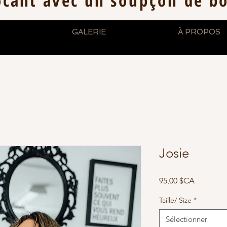
ocant avec un
soupçon
de b
GALERIE
À PROPOS
Josie
Prix
95,00 $CA
Taille/ Size
*
Sélectionner