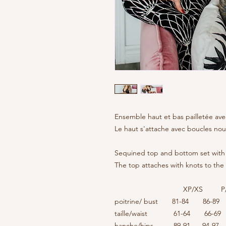
Ensemble haut et bas pailletée ave
Le haut s'attache avec boucles nou
Sequined top and bottom set with 
The top attaches with knots to the
XP/XS P/S 
poitrine/ bust 81-84 86-8
taille/waist 61-64 66-
hanche/hips 89-91 94-97 9