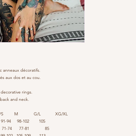
c anneaux décoratifs.
és aux dos et au cou.
decorative rings.
 back and neck.
M G/L XG/XL
9 91-94 98-102 105
69 71-74 77-81 85
9-102 105-109 113