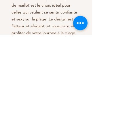
de maillot est le choix idéal pour
celles qui veulent se sentir confiante
et sexy sur la plage. Le design est
flatteur et élégant, et vous permet de
profiter de votre journée à la plage
sans souci
With its slides and cords on the sides
and elastic back, this bikini bottom is
the ideal choice for those who want
to feel confident and sexy on the
beach. The design is flattering and
elegant, and allows you to enjoy your
day at the beach without worry.