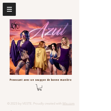
Provocant avec un
soupçon
de bonne
manière
© 2023 by VESTE. Proudly created with
Wix.com