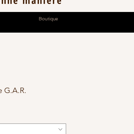
onne
manière
Boutique
e G.A.R.