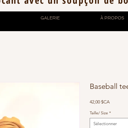
ocant avec un
soupçon
de b
GALERIE
À PROPOS
Baseball te
Prix
42,00 $CA
Taille/ Size
*
Sélectionner